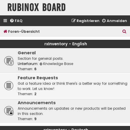
Rubinox Board
FAQ
Registrieren
Anmelden
S
Foren-Übersicht
u
rxInventory - English
c
General
h
Section for general posts.
e
Unterforum:
Knowledge Base
Themen:
6
Feature Requests
Got a feature idea or think there's a better way for something
to work. Let us know!
Themen:
2
Announcements
Announcements on updates or new products will be posted
in this section.
Themen:
9