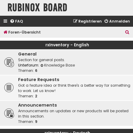
Rubinox Board
FAQ
Registrieren
Anmelden
S
Foren-Übersicht
u
rxInventory - English
c
General
h
Section for general posts.
e
Unterforum:
Knowledge Base
Themen:
6
Feature Requests
Got a feature idea or think there's a better way for something
to work. Let us know!
Themen:
2
Announcements
Announcements on updates or new products will be posted
in this section.
Themen:
9