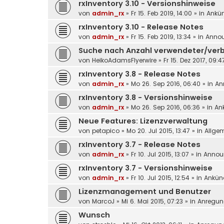
rxInventory 3.10 - Versionshinweise
von
admin_rx
»
Fr 15. Feb 2019, 14:00
» in
Ankü
rxInventory 3.10 - Release Notes
von
admin_rx
»
Fr 15. Feb 2019, 13:34
» in
Anno
Suche nach Anzahl verwendeter/verb
von
HeikoAdamsFlyerwire
»
Fr 15. Dez 2017, 09:4
rxInventory 3.8 - Release Notes
von
admin_rx
»
Mo 26. Sep 2016, 06:40
» in
An
rxInventory 3.8 - Versionshinweise
von
admin_rx
»
Mo 26. Sep 2016, 06:36
» in
An
Neue Features: Lizenzverwaltung
von
petapico
»
Mo 20. Jul 2015, 13:47
» in
Allge
rxInventory 3.7 - Release Notes
von
admin_rx
»
Fr 10. Jul 2015, 13:07
» in
Annou
rxInventory 3.7 - Versionshinweise
von
admin_rx
»
Fr 10. Jul 2015, 12:54
» in
Ankün
Lizenzmanagement und Benutzer
von
MarcoJ
»
Mi 6. Mai 2015, 07:23
» in
Anregu
Wunsch