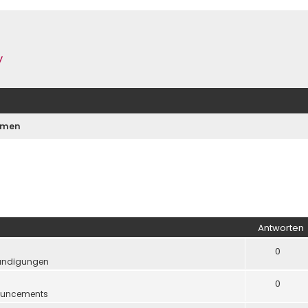
y
emen
Antworten
0
ündigungen
0
uncements