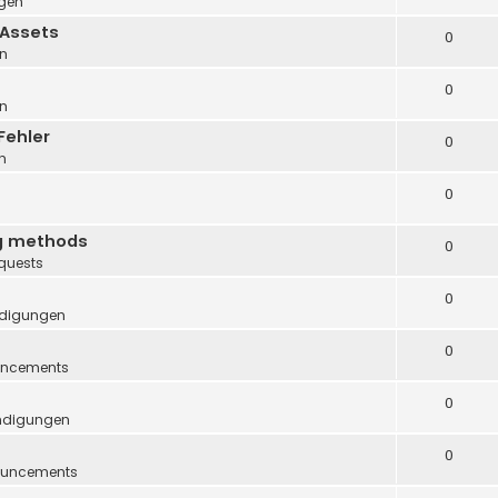
gen
 Assets
0
n
0
n
Fehler
0
n
0
ng methods
0
quests
0
digungen
0
ncements
0
ndigungen
0
uncements