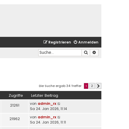
Registrieren
Anmelden
Suche
Erweiterte Suche
Die Suche ergab 34 Treffer
1
2
Nächste
Zugriffe
Letzter Beitrag
von
admin_rx
21261
Sa 24. Jan 2026, 11:14
von
admin_rx
21962
Sa 24. Jan 2026, 11:11