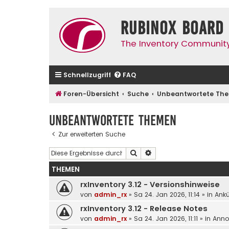
Rubinox Board
The Inventory Communit
Schnellzugriff
FAQ
Foren-Übersicht
Suche
Unbeantwortete Th
Unbeantwortete Themen
Zur erweiterten Suche
Suche
Erweiterte Suche
THEMEN
rxInventory 3.12 - Versionshinweise
von
admin_rx
»
Sa 24. Jan 2026, 11:14
» in
Ank
rxInventory 3.12 - Release Notes
von
admin_rx
»
Sa 24. Jan 2026, 11:11
» in
Anno