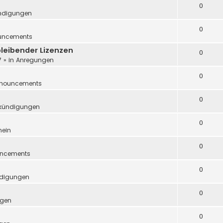
0
ndigungen
0
uncements
leibender Lizenzen
0
7
» in
Anregungen
0
nouncements
0
kündigungen
0
mein
0
ncements
0
digungen
0
ngen
0