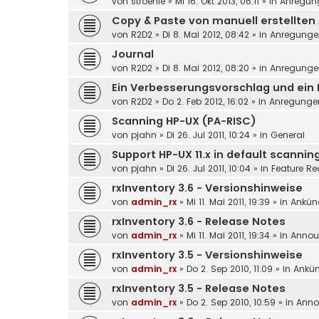
von
stroehle
»
Mi 16. Okt 2013, 06:11
» in
Anregun
Copy & Paste von manuell erstellten
von
R2D2
»
Di 8. Mai 2012, 08:42
» in
Anregunge
Journal
von
R2D2
»
Di 8. Mai 2012, 08:20
» in
Anregunge
Ein Verbesserungsvorschlag und ein 
von
R2D2
»
Do 2. Feb 2012, 16:02
» in
Anregunge
Scanning HP-UX (PA-RISC)
von
pjahn
»
Di 26. Jul 2011, 10:24
» in
General
Support HP-UX 11.x in default scanni
von
pjahn
»
Di 26. Jul 2011, 10:04
» in
Feature Re
rxInventory 3.6 - Versionshinweise
von
admin_rx
»
Mi 11. Mai 2011, 19:39
» in
Ankün
rxInventory 3.6 - Release Notes
von
admin_rx
»
Mi 11. Mai 2011, 19:34
» in
Annou
rxInventory 3.5 - Versionshinweise
von
admin_rx
»
Do 2. Sep 2010, 11:09
» in
Ankü
rxInventory 3.5 - Release Notes
von
admin_rx
»
Do 2. Sep 2010, 10:59
» in
Anno