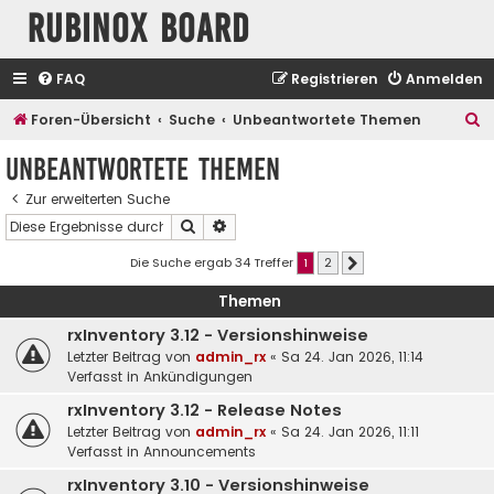
Rubinox Board
FAQ
Registrieren
Anmelden
S
Foren-Übersicht
Suche
Unbeantwortete Themen
u
Unbeantwortete Themen
c
Zur erweiterten Suche
h
Suche
Erweiterte Suche
e
Die Suche ergab 34 Treffer
1
2
Nächste
Themen
rxInventory 3.12 - Versionshinweise
Letzter Beitrag von
admin_rx
«
Sa 24. Jan 2026, 11:14
Verfasst in
Ankündigungen
rxInventory 3.12 - Release Notes
Letzter Beitrag von
admin_rx
«
Sa 24. Jan 2026, 11:11
Verfasst in
Announcements
rxInventory 3.10 - Versionshinweise