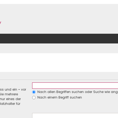
y
uss und ein
-
vor
Nach allen Begriffen suchen oder Suche wie an
Sie mehrere
Nach einem Begriff suchen
nur eines der
atzhalter für