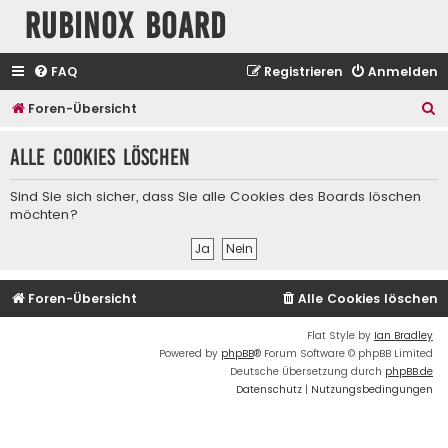
Rubinox Board
FAQ
Registrieren
Anmelden
S
Foren-Übersicht
u
Alle Cookies löschen
c
h
Sind Sie sich sicher, dass Sie alle Cookies des Boards löschen
e
möchten?
Foren-Übersicht
Alle Cookies löschen
Flat Style by
Ian Bradley
Powered by
phpBB
® Forum Software © phpBB Limited
Deutsche Übersetzung durch
phpBB.de
Datenschutz
|
Nutzungsbedingungen