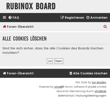
Rubinox Board
FAQ
Registrieren
Anmelden
S
Foren-Übersicht
u
Alle Cookies löschen
c
h
Sind Sie sich sicher, dass Sie alle Cookies des Boards löschen
e
möchten?
Foren-Übersicht
Alle Cookies löschen
Flat Style by
Ian Bradley
Powered by
phpBB
® Forum Software © phpBB Limited
Deutsche Übersetzung durch
phpBB.de
Datenschutz
|
Nutzungsbedingungen