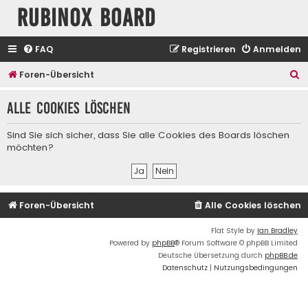
Rubinox Board
FAQ
Registrieren
Anmelden
S
Foren-Übersicht
u
Alle Cookies löschen
c
h
Sind Sie sich sicher, dass Sie alle Cookies des Boards löschen
e
möchten?
Foren-Übersicht
Alle Cookies löschen
Flat Style by
Ian Bradley
Powered by
phpBB
® Forum Software © phpBB Limited
Deutsche Übersetzung durch
phpBB.de
Datenschutz
|
Nutzungsbedingungen