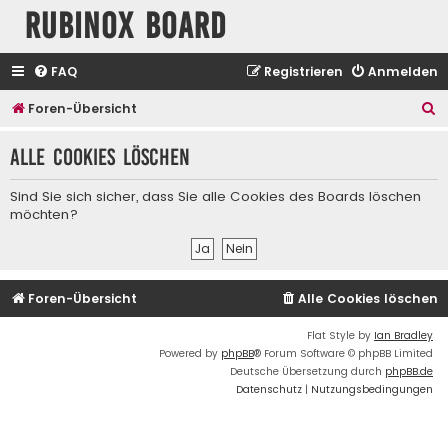
Rubinox Board
FAQ
Registrieren
Anmelden
S
Foren-Übersicht
u
Alle Cookies löschen
c
h
Sind Sie sich sicher, dass Sie alle Cookies des Boards löschen
e
möchten?
Foren-Übersicht
Alle Cookies löschen
Flat Style by
Ian Bradley
Powered by
phpBB
® Forum Software © phpBB Limited
Deutsche Übersetzung durch
phpBB.de
Datenschutz
|
Nutzungsbedingungen