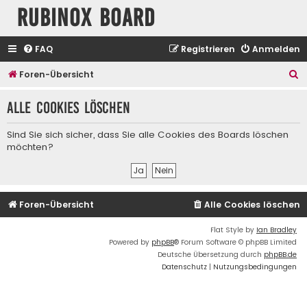
Rubinox Board
FAQ
Registrieren
Anmelden
S
Foren-Übersicht
u
Alle Cookies löschen
c
h
Sind Sie sich sicher, dass Sie alle Cookies des Boards löschen
e
möchten?
Foren-Übersicht
Alle Cookies löschen
Flat Style by
Ian Bradley
Powered by
phpBB
® Forum Software © phpBB Limited
Deutsche Übersetzung durch
phpBB.de
Datenschutz
|
Nutzungsbedingungen