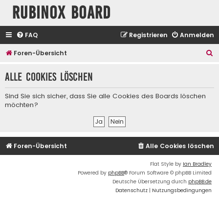
Rubinox Board
FAQ
Registrieren
Anmelden
S
Foren-Übersicht
u
Alle Cookies löschen
c
h
Sind Sie sich sicher, dass Sie alle Cookies des Boards löschen
e
möchten?
Foren-Übersicht
Alle Cookies löschen
Flat Style by
Ian Bradley
Powered by
phpBB
® Forum Software © phpBB Limited
Deutsche Übersetzung durch
phpBB.de
Datenschutz
|
Nutzungsbedingungen