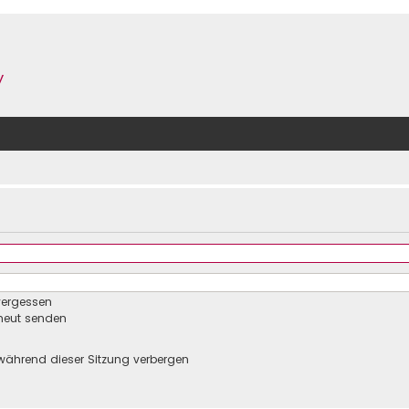
y
vergessen
rneut senden
während dieser Sitzung verbergen