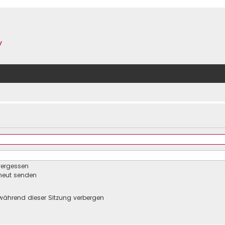
y
vergessen
rneut senden
während dieser Sitzung verbergen