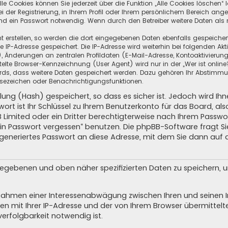
e Cookies können Sie jederzeit über die Funktion „Alle Cookies löschen“ 
ei der Registrierung, in Ihrem Profil oder Ihrem persönlichem Bereich ang
d ein Passwort notwendig. Wenn durch den Betreiber weitere Daten als no
t erstellen, so werden die dort eingegebenen Daten ebenfalls gespeichert.
re IP-Adresse gespeichert. Die IP-Adresse wird weiterhin bei folgenden A
 Änderungen an zentralen Profildaten (E-Mail-Adresse, Kontoaktivierung
lte Browser-Kennzeichnung (User Agent) wird nur in der „Wer ist online
oards, dass weitere Daten gespeichert werden. Dazu gehören Ihr Abstimm
 Lesezeichen oder Benachrichtigungsfunktionen.
lung (Hash) gespeichert, so dass es sicher ist. Jedoch wird Ih
ort ist Ihr Schlüssel zu Ihrem Benutzerkonto für das Board, a
B Limited oder ein Dritter berechtigterweise nach Ihrem Passwor
ein Passwort vergessen“ benutzen. Die phpBB-Software fragt 
generiertes Passwort an diese Adresse, mit dem Sie dann auf 
ngegebenen und oben näher spezifizierten Daten zu speichern,
m Rahmen einer Interessenabwägung zwischen Ihren und seinen In
n mit Ihrer IP-Adresse und der von Ihrem Browser übermittelt
erfolgbarkeit notwendig ist.