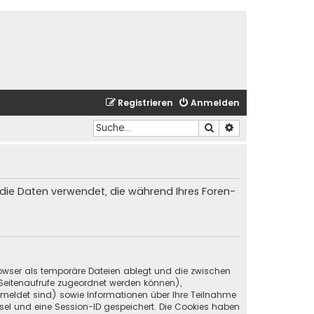
Registrieren
Anmelden
Suche
Erweiterte Suche
) die Daten verwendet, die während Ihres Foren-
Browser als temporäre Dateien ablegt und die zwischen
e Seitenaufrufe zugeordnet werden können),
emeldet sind) sowie Informationen über Ihre Teilnahme
ssel und eine Session-ID gespeichert. Die Cookies haben