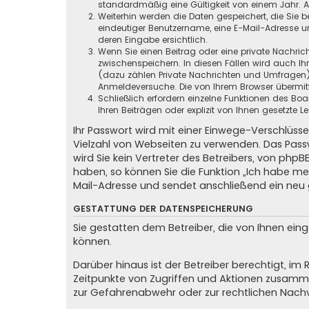
standardmäßig eine Gültigkeit von einem Jahr. All
Weiterhin werden die Daten gespeichert, die Sie b
eindeutiger Benutzername, eine E-Mail-Adresse un
deren Eingabe ersichtlich.
Wenn Sie einen Beitrag oder eine private Nachrich
zwischenspeichern. In diesen Fällen wird auch Ih
(dazu zählen Private Nachrichten und Umfragen),
Anmeldeversuche. Die von Ihrem Browser übermitte
Schließlich erfordern einzelne Funktionen des B
Ihren Beiträgen oder explizit von Ihnen gesetzte
Ihr Passwort wird mit einer Einwege-Verschlüsse
Vielzahl von Webseiten zu verwenden. Das Passw
wird Sie kein Vertreter des Betreibers, von phpB
haben, so können Sie die Funktion „Ich habe m
Mail-Adresse und sendet anschließend ein neu 
GESTATTUNG DER DATENSPEICHERUNG
Sie gestatten dem Betreiber, die von Ihnen ei
können.
Darüber hinaus ist der Betreiber berechtigt, i
Zeitpunkte von Zugriffen und Aktionen zusamme
zur Gefahrenabwehr oder zur rechtlichen Nachv