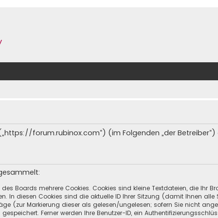
y
“ („https://forum.rubinox.com“) (im Folgenden „der Betreiber“
 gesammelt:
h des Boards mehrere Cookies. Cookies sind kleine Textdateien, die Ihr 
n. In diesen Cookies sind die aktuelle ID Ihrer Sitzung (damit Ihnen all
räge (zur Markierung dieser als gelesen/ungelesen; sofern Sie nicht ang
espeichert. Ferner werden Ihre Benutzer-ID, ein Authentifizierungsschlü