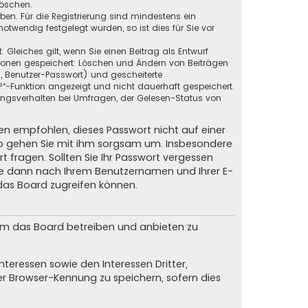
löschen.
eben. Für die Registrierung sind mindestens ein
twendig festgelegt wurden, so ist dies für Sie vor
 Gleiches gilt, wenn Sie einen Beitrag als Entwurf
ktionen gespeichert: Löschen und Ändern von Beiträgen
, Benutzer-Passwort) und gescheiterte
?“-Funktion angezeigt und nicht dauerhaft gespeichert.
ungsverhalten bei Umfragen, der Gelesen-Status von
nen empfohlen, dieses Passwort nicht auf einer
lso gehen Sie mit ihm sorgsam um. Insbesondere
t fragen. Sollten Sie Ihr Passwort vergessen
Sie dann nach Ihrem Benutzernamen und Ihrer E-
das Board zugreifen können.
 um das Board betreiben und anbieten zu
teressen sowie den Interessen Dritter,
er Browser-Kennung zu speichern, sofern dies