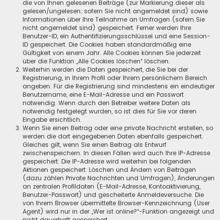
die von Ihnen gelesenen Beiträge (zur Markierung dieser als
gelesen/ungelesen; sofern Sie nicht angemeldet sind) sowie
Informationen über Ihre Teilnahme an Umfragen (sofern Sie
nicht angemeldet sind) gespeichert. Ferner werden Ihre
Benutzer-ID, ein Authentifizierungsschlüssel und eine Session-
ID gespeichert. Die Cookies haben standardmäßig eine
Gültigkeit von einem Jahr. Alle Cookies können Sie jederzeit
über die Funktion „Alle Cookies löschen“ löschen.
Weiterhin werden die Daten gespeichert, die Sie bei der
Registrierung, in Ihrem Profil oder Ihrem persönlichem Bereich
angeben. Für die Registrierung sind mindestens ein eindeutiger
Benutzername, eine E-Mail-Adresse und ein Passwort
notwendig. Wenn durch den Betreiber weitere Daten als
notwendig festgelegt wurden, so ist dies für Sie vor deren
Eingabe ersichtlich.
Wenn Sie einen Beitrag oder eine private Nachricht erstellen, so
werden die dort eingegebenen Daten ebenfalls gespeichert.
Gleiches gilt, wenn Sie einen Beitrag als Entwurf
zwischenspeichern. In diesen Fällen wird auch Ihre IP-Adresse
gespeichert. Die IP-Adresse wird weiterhin bei folgenden
Aktionen gespeichert: Löschen und Ändern von Beiträgen
(dazu zählen Private Nachrichten und Umfragen), Änderungen
an zentralen Profildaten (E-Mail-Adresse, Kontoaktivierung,
Benutzer-Passwort) und gescheiterte Anmeldeversuche. Die
von Ihrem Browser übermittelte Browser-Kennzeichnung (User
Agent) wird nur in der „Wer ist online?“-Funktion angezeigt und
nicht dauerhaft gespeichert.