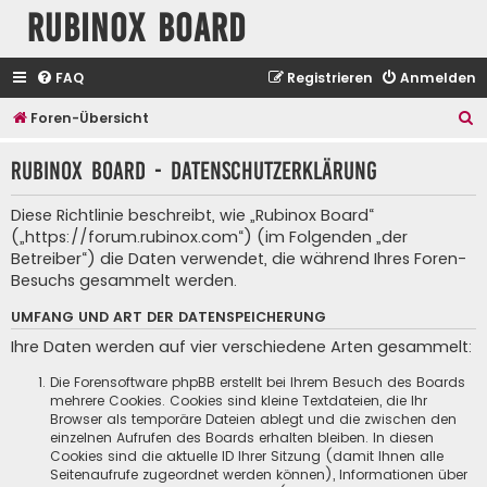
Rubinox Board
FAQ
Registrieren
Anmelden
S
Foren-Übersicht
u
Rubinox Board - Datenschutzerklärung
c
h
Diese Richtlinie beschreibt, wie „Rubinox Board“
e
(„https://forum.rubinox.com“) (im Folgenden „der
Betreiber“) die Daten verwendet, die während Ihres Foren-
Besuchs gesammelt werden.
UMFANG UND ART DER DATENSPEICHERUNG
Ihre Daten werden auf vier verschiedene Arten gesammelt:
Die Forensoftware phpBB erstellt bei Ihrem Besuch des Boards
mehrere Cookies. Cookies sind kleine Textdateien, die Ihr
Browser als temporäre Dateien ablegt und die zwischen den
einzelnen Aufrufen des Boards erhalten bleiben. In diesen
Cookies sind die aktuelle ID Ihrer Sitzung (damit Ihnen alle
Seitenaufrufe zugeordnet werden können), Informationen über