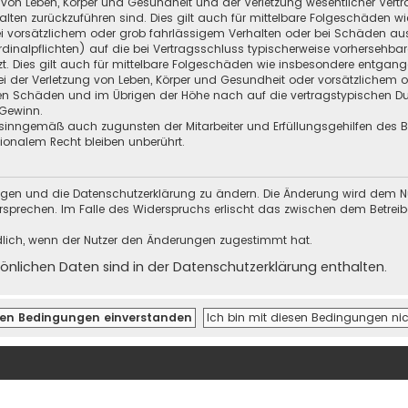
 von Leben, Körper und Gesundheit und der Verletzung wesentlicher Vertra
halten zurückzuführen sind. Dies gilt auch für mittelbare Folgeschäden
i vorsätzlichem oder grob fahrlässigem Verhalten oder bei Schäden au
Kardinalpflichten) auf die bei Vertragsschluss typischerweise vorherseh
t. Dies gilt auch für mittelbare Folgeschäden wie insbesondere entgan
i der Verletzung von Leben, Körper und Gesundheit oder vorsätzlichem o
en Schäden und im Übrigen der Höhe nach auf die vertragstypischen Dur
Gewinn.
sinngemäß auch zugunsten der Mitarbeiter und Erfüllungsgehilfen des Be
onalem Recht bleiben unberührt.
ungen und die Datenschutzerklärung zu ändern. Die Änderung wird dem Nutz
ersprechen. Im Falle des Widerspruchs erlischt das zwischen dem Betrei
dlich, wenn der Nutzer den Änderungen zugestimmt hat.
nlichen Daten sind in der Datenschutzerklärung enthalten.