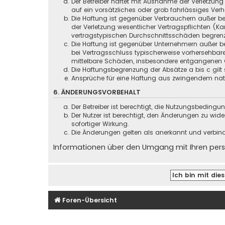
Der Betreiber haftet mit Ausnahme der Verletzung
auf ein vorsätzliches oder grob fahrlässiges Ver
Die Haftung ist gegenüber Verbrauchern außer be
der Verletzung wesentlicher Vertragspflichten (
vertragstypischen Durchschnittsschäden begrenz
Die Haftung ist gegenüber Unternehmern außer be
bei Vertragsschluss typischerweise vorhersehbar
mittelbare Schäden, insbesondere entgangenen 
Die Haftungsbegrenzung der Absätze a bis c gilt 
Ansprüche für eine Haftung aus zwingendem nati
6. ÄNDERUNGSVORBEHALT
Der Betreiber ist berechtigt, die Nutzungsbeding
Der Nutzer ist berechtigt, den Änderungen zu wid
sofortiger Wirkung.
Die Änderungen gelten als anerkannt und verbin
Informationen über den Umgang mit Ihren persö
Foren-Übersicht