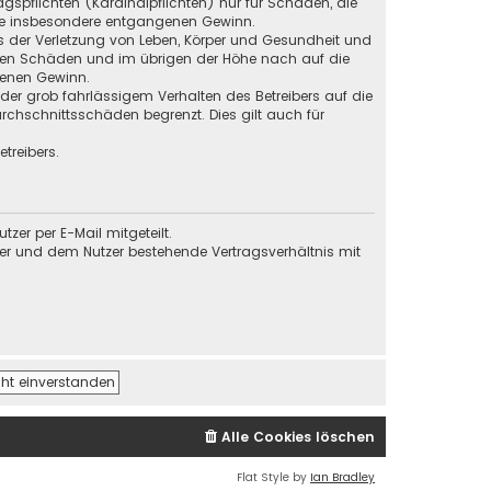
gspflichten (Kardinalpflichten) nur für Schäden, die
 wie insbesondere entgangenen Gewinn.
s der Verletzung von Leben, Körper und Gesundheit und
baren Schäden und im übrigen der Höhe nach auf die
genen Gewinn.
der grob fahrlässigem Verhalten des Betreibers auf die
chschnittsschäden begrenzt. Dies gilt auch für
treibers.
er per E-Mail mitgeteilt.
ber und dem Nutzer bestehende Vertragsverhältnis mit
Alle Cookies löschen
Flat Style by
Ian Bradley