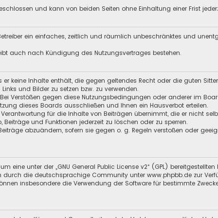
schlossen und kann von beiden Seiten ohne Einhaltung einer Frist jeder
 Betreiber ein einfaches, zeitlich und räumlich unbeschränktes und unen
leibt auch nach Kündigung des Nutzungsvertrages bestehen.
ss er keine Inhalte enthält, die gegen geltendes Recht oder die guten Sitt
n Links und Bilder zu setzen bzw. zu verwenden.
 Bei Verstößen gegen diese Nutzungsbedingungen oder anderer im Board 
zung dieses Boards ausschließen und Ihnen ein Hausverbot erteilen.
 Verantwortung für die Inhalte von Beiträgen übernimmt, die er nicht selb
o, Beiträge und Funktionen jederzeit zu löschen oder zu sperren.
 Beiträge abzuändern, sofern sie gegen o. g. Regeln verstoßen oder geei
um eine unter der „
GNU General Public License v2
“ (GPL) bereitgestellt
 durch die deutschsprachige Community unter www.phpbb.de zur Verfügun
 können insbesondere die Verwendung der Software für bestimmte Zwecke