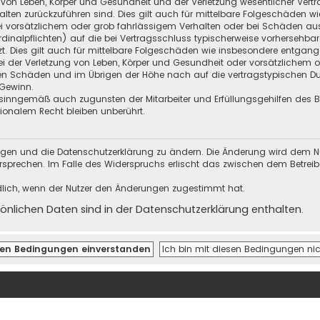
 von Leben, Körper und Gesundheit und der Verletzung wesentlicher Vertra
halten zurückzuführen sind. Dies gilt auch für mittelbare Folgeschäden
i vorsätzlichem oder grob fahrlässigem Verhalten oder bei Schäden au
Kardinalpflichten) auf die bei Vertragsschluss typischerweise vorherseh
t. Dies gilt auch für mittelbare Folgeschäden wie insbesondere entgan
i der Verletzung von Leben, Körper und Gesundheit oder vorsätzlichem o
en Schäden und im Übrigen der Höhe nach auf die vertragstypischen Dur
Gewinn.
sinngemäß auch zugunsten der Mitarbeiter und Erfüllungsgehilfen des Be
onalem Recht bleiben unberührt.
ungen und die Datenschutzerklärung zu ändern. Die Änderung wird dem Nutz
ersprechen. Im Falle des Widerspruchs erlischt das zwischen dem Betrei
dlich, wenn der Nutzer den Änderungen zugestimmt hat.
nlichen Daten sind in der Datenschutzerklärung enthalten.