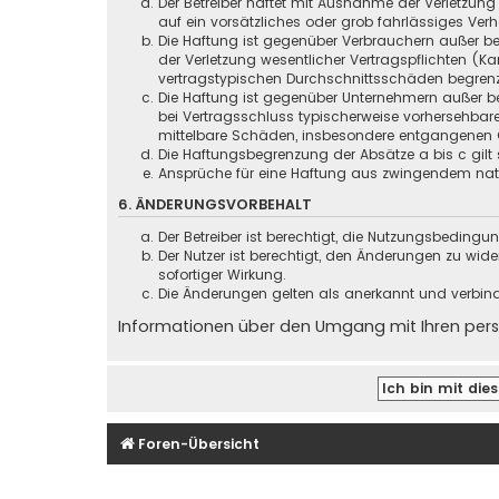
Der Betreiber haftet mit Ausnahme der Verletzung
auf ein vorsätzliches oder grob fahrlässiges Ver
Die Haftung ist gegenüber Verbrauchern außer be
der Verletzung wesentlicher Vertragspflichten (
vertragstypischen Durchschnittsschäden begrenz
Die Haftung ist gegenüber Unternehmern außer be
bei Vertragsschluss typischerweise vorhersehbar
mittelbare Schäden, insbesondere entgangenen 
Die Haftungsbegrenzung der Absätze a bis c gilt 
Ansprüche für eine Haftung aus zwingendem nati
6. ÄNDERUNGSVORBEHALT
Der Betreiber ist berechtigt, die Nutzungsbeding
Der Nutzer ist berechtigt, den Änderungen zu wid
sofortiger Wirkung.
Die Änderungen gelten als anerkannt und verbin
Informationen über den Umgang mit Ihren persö
Foren-Übersicht