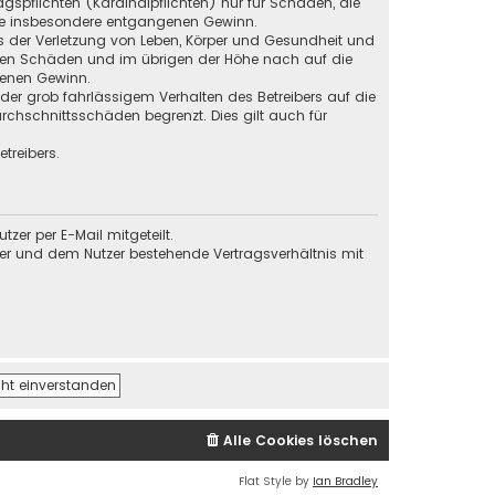
gspflichten (Kardinalpflichten) nur für Schäden, die
 wie insbesondere entgangenen Gewinn.
s der Verletzung von Leben, Körper und Gesundheit und
baren Schäden und im übrigen der Höhe nach auf die
genen Gewinn.
der grob fahrlässigem Verhalten des Betreibers auf die
chschnittsschäden begrenzt. Dies gilt auch für
treibers.
er per E-Mail mitgeteilt.
ber und dem Nutzer bestehende Vertragsverhältnis mit
Alle Cookies löschen
Flat Style by
Ian Bradley