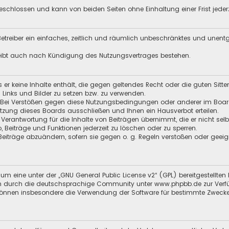
schlossen und kann von beiden Seiten ohne Einhaltung einer Frist jeder
 Betreiber ein einfaches, zeitlich und räumlich unbeschränktes und unen
leibt auch nach Kündigung des Nutzungsvertrages bestehen.
ss er keine Inhalte enthält, die gegen geltendes Recht oder die guten Sitt
n Links und Bilder zu setzen bzw. zu verwenden.
 Bei Verstößen gegen diese Nutzungsbedingungen oder anderer im Board 
zung dieses Boards ausschließen und Ihnen ein Hausverbot erteilen.
 Verantwortung für die Inhalte von Beiträgen übernimmt, die er nicht selb
o, Beiträge und Funktionen jederzeit zu löschen oder zu sperren.
 Beiträge abzuändern, sofern sie gegen o. g. Regeln verstoßen oder geei
um eine unter der „
GNU General Public License v2
“ (GPL) bereitgestellt
 durch die deutschsprachige Community unter www.phpbb.de zur Verfügun
 können insbesondere die Verwendung der Software für bestimmte Zwecke