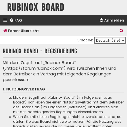
Rubinox Board
FAQ
Anmelden
S
Foren-Übersicht
u
Sprache:
c
Rubinox Board - Registrierung
h
e
Mit dem Zugriff auf „Rubinox Board“
(„https://forum.rubinox.com“) wird zwischen Ihnen und
dem Betreiber ein Vertrag mit folgenden Regelungen
geschlossen:
1. NUTZUNGSVERTRAG
Mit dem Zugriff auf „Rubinox Board“ (im Folgenden „das
Board“) schließen Sie einen Nutzungsvertrag mit dem Betreiber
des Boards ab (im Folgenden „Betreiber“) und erklären sich
mit den nachfolgenden Regelungen einverstanden.
Wenn Sie mit diesen Regelungen nicht einverstanden sind, so
dürfen Sie das Board nicht weiter nutzen. Für die Nutzung des
Boards gelten jeweils die an dieser Stelle veröffentlichten