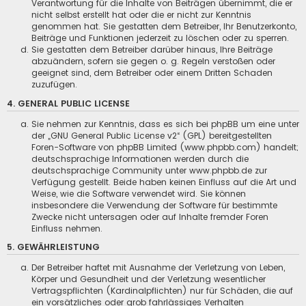
Verantwortung für die Inhalte von Beiträgen übernimmt, die er
nicht selbst erstellt hat oder die er nicht zur Kenntnis
genommen hat. Sie gestatten dem Betreiber, Ihr Benutzerkonto,
Beiträge und Funktionen jederzeit zu löschen oder zu sperren.
Sie gestatten dem Betreiber darüber hinaus, Ihre Beiträge
abzuändern, sofern sie gegen o. g. Regeln verstoßen oder
geeignet sind, dem Betreiber oder einem Dritten Schaden
zuzufügen.
4. GENERAL PUBLIC LICENSE
Sie nehmen zur Kenntnis, dass es sich bei phpBB um eine unter
der „
GNU General Public License v2
“ (GPL) bereitgestellten
Foren-Software von phpBB Limited (www.phpbb.com) handelt;
deutschsprachige Informationen werden durch die
deutschsprachige Community unter www.phpbb.de zur
Verfügung gestellt. Beide haben keinen Einfluss auf die Art und
Weise, wie die Software verwendet wird. Sie können
insbesondere die Verwendung der Software für bestimmte
Zwecke nicht untersagen oder auf Inhalte fremder Foren
Einfluss nehmen.
5. GEWÄHRLEISTUNG
Der Betreiber haftet mit Ausnahme der Verletzung von Leben,
Körper und Gesundheit und der Verletzung wesentlicher
Vertragspflichten (Kardinalpflichten) nur für Schäden, die auf
ein vorsätzliches oder grob fahrlässiges Verhalten