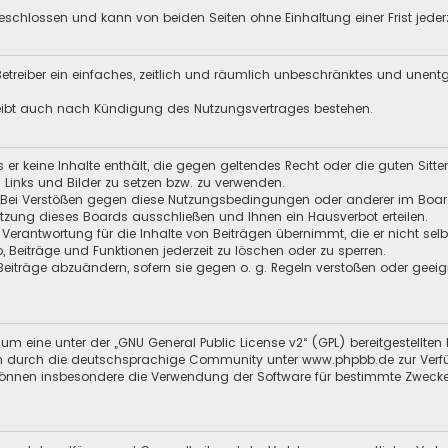
schlossen und kann von beiden Seiten ohne Einhaltung einer Frist jeder
 Betreiber ein einfaches, zeitlich und räumlich unbeschränktes und unen
leibt auch nach Kündigung des Nutzungsvertrages bestehen.
ss er keine Inhalte enthält, die gegen geltendes Recht oder die guten Sitt
n Links und Bilder zu setzen bzw. zu verwenden.
 Bei Verstößen gegen diese Nutzungsbedingungen oder anderer im Board 
zung dieses Boards ausschließen und Ihnen ein Hausverbot erteilen.
 Verantwortung für die Inhalte von Beiträgen übernimmt, die er nicht selb
o, Beiträge und Funktionen jederzeit zu löschen oder zu sperren.
 Beiträge abzuändern, sofern sie gegen o. g. Regeln verstoßen oder geei
um eine unter der „
GNU General Public License v2
“ (GPL) bereitgestellt
 durch die deutschsprachige Community unter www.phpbb.de zur Verfügun
 können insbesondere die Verwendung der Software für bestimmte Zwecke