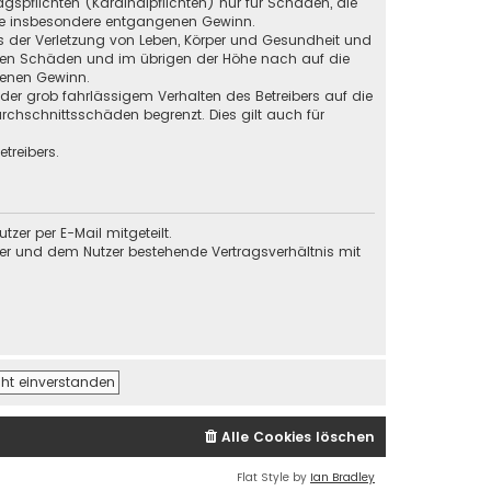
gspflichten (Kardinalpflichten) nur für Schäden, die
 wie insbesondere entgangenen Gewinn.
s der Verletzung von Leben, Körper und Gesundheit und
baren Schäden und im übrigen der Höhe nach auf die
genen Gewinn.
der grob fahrlässigem Verhalten des Betreibers auf die
chschnittsschäden begrenzt. Dies gilt auch für
treibers.
er per E-Mail mitgeteilt.
ber und dem Nutzer bestehende Vertragsverhältnis mit
Alle Cookies löschen
Flat Style by
Ian Bradley