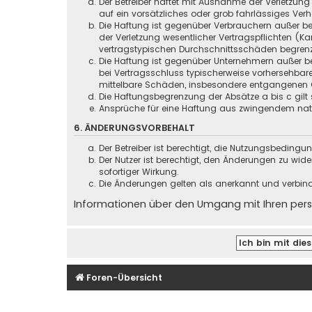
Der Betreiber haftet mit Ausnahme der Verletzung
auf ein vorsätzliches oder grob fahrlässiges Ver
Die Haftung ist gegenüber Verbrauchern außer be
der Verletzung wesentlicher Vertragspflichten (
vertragstypischen Durchschnittsschäden begrenz
Die Haftung ist gegenüber Unternehmern außer be
bei Vertragsschluss typischerweise vorhersehbar
mittelbare Schäden, insbesondere entgangenen 
Die Haftungsbegrenzung der Absätze a bis c gilt 
Ansprüche für eine Haftung aus zwingendem nati
6. ÄNDERUNGSVORBEHALT
Der Betreiber ist berechtigt, die Nutzungsbeding
Der Nutzer ist berechtigt, den Änderungen zu wid
sofortiger Wirkung.
Die Änderungen gelten als anerkannt und verbin
Informationen über den Umgang mit Ihren persö
Foren-Übersicht