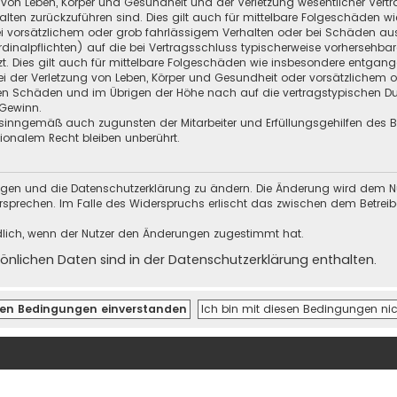
 von Leben, Körper und Gesundheit und der Verletzung wesentlicher Vertra
halten zurückzuführen sind. Dies gilt auch für mittelbare Folgeschäden
i vorsätzlichem oder grob fahrlässigem Verhalten oder bei Schäden au
Kardinalpflichten) auf die bei Vertragsschluss typischerweise vorherseh
t. Dies gilt auch für mittelbare Folgeschäden wie insbesondere entgan
i der Verletzung von Leben, Körper und Gesundheit oder vorsätzlichem o
en Schäden und im Übrigen der Höhe nach auf die vertragstypischen Dur
Gewinn.
sinngemäß auch zugunsten der Mitarbeiter und Erfüllungsgehilfen des Be
onalem Recht bleiben unberührt.
ungen und die Datenschutzerklärung zu ändern. Die Änderung wird dem Nutz
ersprechen. Im Falle des Widerspruchs erlischt das zwischen dem Betrei
dlich, wenn der Nutzer den Änderungen zugestimmt hat.
nlichen Daten sind in der Datenschutzerklärung enthalten.