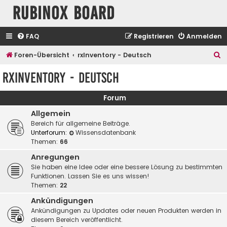
Rubinox Board
FAQ
Registrieren
Anmelden
S
Foren-Übersicht
rxInventory - Deutsch
u
rxInventory - Deutsch
c
h
Forum
e
Allgemein
Bereich für allgemeine Beiträge.
Unterforum:
Wissensdatenbank
Themen:
66
Anregungen
Sie haben eine Idee oder eine bessere Lösung zu bestimmten
Funktionen. Lassen Sie es uns wissen!
Themen:
22
Ankündigungen
Ankündigungen zu Updates oder neuen Produkten werden in
diesem Bereich veröffentlicht.