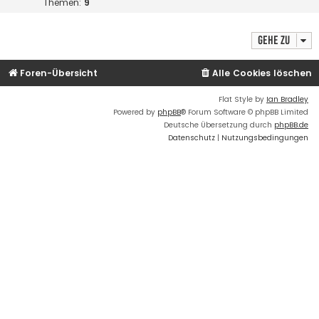
Themen:
9
Gehe zu
Foren-Übersicht
Alle Cookies löschen
Flat Style by
Ian Bradley
Powered by
phpBB
® Forum Software © phpBB Limited
Deutsche Übersetzung durch
phpBB.de
Datenschutz
|
Nutzungsbedingungen