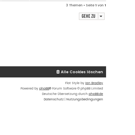
3 Themen • Seite
1
von
1
Gehe zu
Alle Cookies löschen
Flat Style by
Ian Bradley
Powered by
phpBB
® Forum Software © phpBB Limited
Deutsche Übersetzung durch
phpBB.de
Datenschutz
|
Nutzungsbedingungen