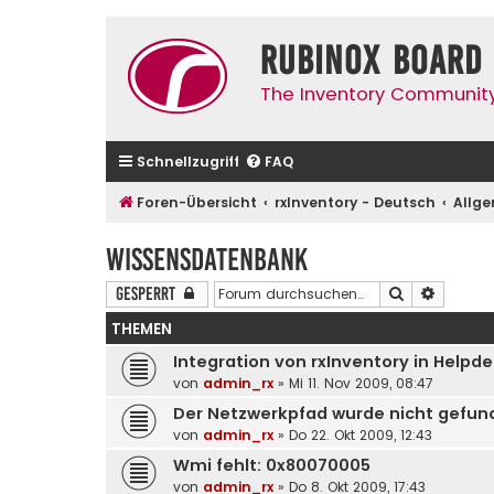
Rubinox Board
The Inventory Communit
Schnellzugriff
FAQ
Foren-Übersicht
rxInventory - Deutsch
Allg
Wissensdatenbank
Suche
Erweite
Gesperrt
THEMEN
Integration von rxInventory in Help
von
admin_rx
»
Mi 11. Nov 2009, 08:47
Der Netzwerkpfad wurde nicht gefund
von
admin_rx
»
Do 22. Okt 2009, 12:43
Wmi fehlt: 0x80070005
von
admin_rx
»
Do 8. Okt 2009, 17:43