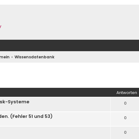
y
emein
Wissensdatenbank
rte Suche
Antworten
desk-Systeme
0
en. (Fehler 51 und 53)
0
0