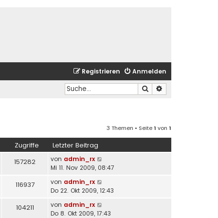
Registrieren
Anmelden
Suche
Erweiterte Suche
3 Themen • Seite
1
von
1
Zugriffe
Letzter Beitrag
von
admin_rx
157282
Mi 11. Nov 2009, 08:47
von
admin_rx
116937
Do 22. Okt 2009, 12:43
von
admin_rx
104211
Do 8. Okt 2009, 17:43