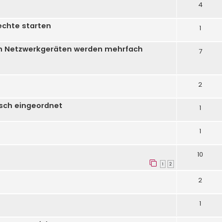
4
echte starten
1
en Netzwerkgeräten werden mehrfach
7
2
lsch eingeordnet
1
1
10
1
2
2
1