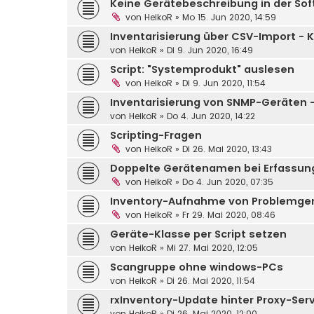
Keine Gerätebeschreibung in der So
von
HeikoR
»
Mo 15. Jun 2020, 14:59
Inventarisierung über CSV-Import -
von
HeikoR
»
Di 9. Jun 2020, 16:49
Script: "Systemprodukt" auslesen
von
HeikoR
»
Di 9. Jun 2020, 11:54
Inventarisierung von SNMP-Geräten 
von
HeikoR
»
Do 4. Jun 2020, 14:22
Scripting-Fragen
von
HeikoR
»
Di 26. Mai 2020, 13:43
Doppelte Gerätenamen bei Erfassun
von
HeikoR
»
Do 4. Jun 2020, 07:35
Inventory-Aufnahme von Problemge
von
HeikoR
»
Fr 29. Mai 2020, 08:46
Geräte-Klasse per Script setzen
von
HeikoR
»
Mi 27. Mai 2020, 12:05
Scangruppe ohne windows-PCs
von
HeikoR
»
Di 26. Mai 2020, 11:54
rxInventory-Update hinter Proxy-Ser
von
HeikoR
»
Di 26. Mai 2020, 12:00