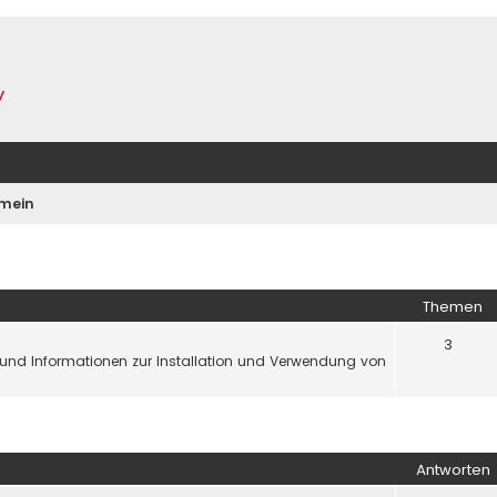
y
emein
Themen
3
el und Informationen zur Installation und Verwendung von
iterte Suche
Antworten