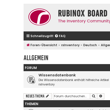
Rubinox Board
The Inventory Communit
Schnellzugriff
FAQ
Foren-Übersicht
rxInventory - Deutsch
Allg
Allgemein
FORUM
Wissensdatenbank
Die Wissensdatenbank enthält hilfreiche Artik
rxInventory
Suche
Erwe
Neues Thema
THEMEN