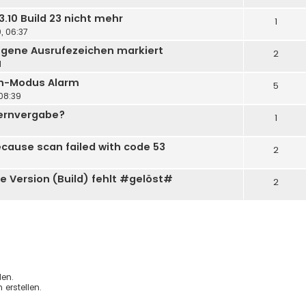
3.10 Build 23 nicht mehr
1
, 06:37
ngene Ausrufezeichen markiert
2
1
an-Modus Alarm
5
 08:39
ernvergabe?
1
cause scan failed with code 53
2
 Version (Build) fehlt #gelöst#
2
en.
erstellen.