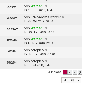
von
WernerB
60277
Di 21. Jan 2020, 17:44
von
HeikoAdamsFlyerwire
64097
Fr 25. Okt 2019, 09:16
von
WernerB
264707
Mi 26. Jun 2019, 10:27
von
WernerB
57846
Di 14. Mai 2019, 12:59
von
petapico
61218
Do 17. Jan 2019, 07:20
von
petapico
58254
Mi 11. Jul 2018, 11:47
63 Themen
1
2
3
Nächste
Gehe zu