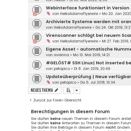
Webinterface funktioniert in Version 
von
HeikoAdamsFlyerwire
»
Mo 20. Jan 2020
Archivierte Systeme werden mit ora
von
HeikoAdamsFlyerwire
»
Do 24. Okt 2019, 13:2
Virenscanner schlägt bei neuem Sc
von
HeikoAdamsFlyerwire
»
Mi 27. Feb 2019,
Eigene Asset - automatische Numm
von
rxvienna
»
Mo 13. Mai 2019, 14:21
#GELÖST# SSH Linux| Not inserted be
von
petapico
»
Di 8. Jan 2019, 20:49
Updateüberprüfung | Neue verfügbare
von
petapico
»
Do 5. Jul 2018, 10:34
Neues Thema
Zurück zur Foren-Übersicht
Berechtigungen in diesem Forum
Sie dürfen
keine
neuen Themen in diesem Forum erstell
Sie dürfen
keine
Antworten zu Themen in diesem Forum 
Sie dürfen Ihre Beiträge in diesem Forum
nicht
ändern.