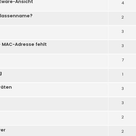
ftware-Ansicht
4
 Klassenname?
2
3
- MAC-Adresse fehlt
3
7
g
1
räten
3
3
2
ver
2