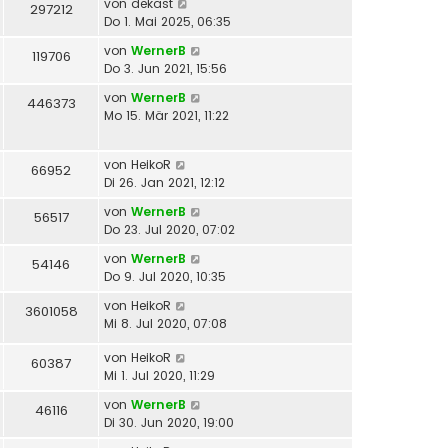
von
dekast
297212
B
Do 1. Mai 2025, 06:35
e
von
WernerB
i
119706
Do 3. Jun 2021, 15:56
t
r
von
WernerB
446373
a
Mo 15. Mär 2021, 11:22
g
von
HeikoR
66952
Di 26. Jan 2021, 12:12
von
WernerB
56517
Do 23. Jul 2020, 07:02
von
WernerB
54146
Do 9. Jul 2020, 10:35
von
HeikoR
3601058
Mi 8. Jul 2020, 07:08
von
HeikoR
60387
Mi 1. Jul 2020, 11:29
von
WernerB
46116
Di 30. Jun 2020, 19:00