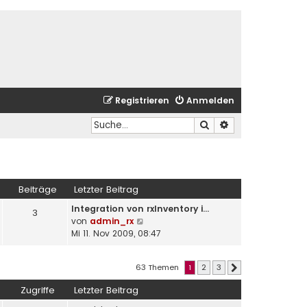
Registrieren
Anmelden
Suche
Erweiterte Suche
Beiträge
Letzter Beitrag
Integration von rxInventory i…
3
N
von
admin_rx
e
Mi 11. Nov 2009, 08:47
u
e
63 Themen
1
2
3
s
Nächste
t
Zugriffe
Letzter Beitrag
e
r