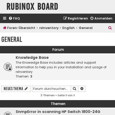
Rubinox Board
FAQ
Registrieren
Anmelden
S
Foren-Übersicht
rxInventory - English
General
u
General
c
h
Forum
e
Knowledge Base
The Knowedge Base includes articles and support
information to help you in your installation and usage of
rxInventory
Themen:
3
Suche
Erweiterte Suche
Neues Thema
3 Themen • Seite
1
von
1
Themen
SnmpError in scanning HP Switch 1800-24G