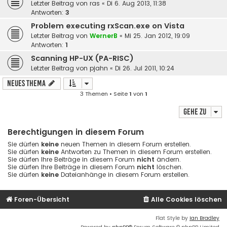
Letzter Beitrag von
ras
«
Di 6. Aug 2013, 11:38
Antworten:
3
Problem executing rxScan.exe on Vista
Letzter Beitrag von
WernerB
«
Mi 25. Jan 2012, 19:09
Antworten:
1
Scanning HP-UX (PA-RISC)
Letzter Beitrag von
pjahn
«
Di 26. Jul 2011, 10:24
Neues Thema
3 Themen • Seite
1
von
1
Gehe zu
Berechtigungen in diesem Forum
Sie dürfen
keine
neuen Themen in diesem Forum erstellen.
Sie dürfen
keine
Antworten zu Themen in diesem Forum erstellen.
Sie dürfen Ihre Beiträge in diesem Forum
nicht
ändern.
Sie dürfen Ihre Beiträge in diesem Forum
nicht
löschen.
Sie dürfen
keine
Dateianhänge in diesem Forum erstellen.
Foren-Übersicht
Alle Cookies löschen
Flat Style by
Ian Bradley