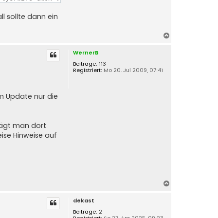
l sollte dann ein
N
a
WernerB
c
h
Beiträge:
113
Registriert:
Mo 20. Jul 2009, 07:41
o
b
e
m Update nur die
n
rägt man dort
ise Hinweise auf
N
a
dekast
c
h
Beiträge:
2