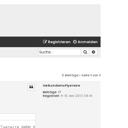
Registrieren
Anmelden
Suche
Erweiterte Suche
5 Beiträge • Seite
1
von
1
HeikoAdamsFlyerwire
Beiträge:
17
Registriert:
Fr 15. Dez 2017, 09:41
21	BACKUPSERVER	Not inserted because scan failed with code 67	Licensee: flyerwire GmbH Ve