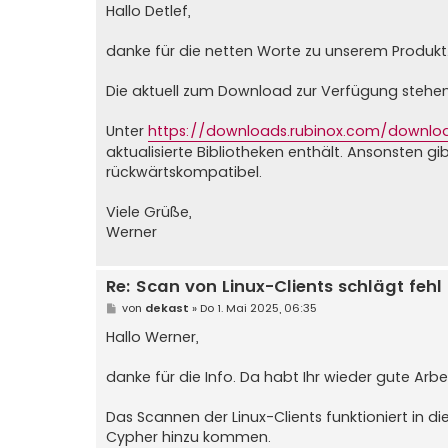
i
Hallo Detlef,
t
r
a
danke für die netten Worte zu unserem Produkt
g
Die aktuell zum Download zur Verfügung stehende
Unter
https://downloads.rubinox.com/downloads 
aktualisierte Bibliotheken enthält. Ansonsten 
rückwärtskompatibel.
Viele Grüße,
Werner
Re: Scan von Linux-Clients schlägt fehl
B
von
dekast
»
Do 1. Mai 2025, 06:35
e
i
Hallo Werner,
t
r
a
danke für die Info. Da habt Ihr wieder gute Arbeit
g
Das Scannen der Linux-Clients funktioniert in d
Cypher hinzu kommen.