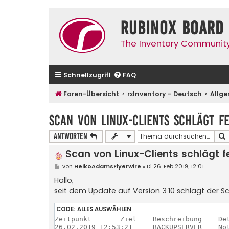
Rubinox Board
The Inventory Communit
Schnellzugriff
FAQ
Foren-Übersicht
rxInventory - Deutsch
Allg
Scan von Linux-Clients schlägt f
Antworten
Scan von Linux-Clients schlägt f
B
von
HeikoAdamsFlyerwire
»
Di 26. Feb 2019, 12:01
e
i
Hallo,
t
seit dem Update auf Version 3.10 schlägt der S
r
a
g
CODE:
ALLES AUSWÄHLEN
Zeitpunkt	Ziel	Beschreibung	Details
