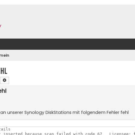
y
emein
ehl
Suche
Erweiterte Suche
ehl
can unserer Synology DiskStations mit folgendem Fehler fehl
26.02.2019 12:53: