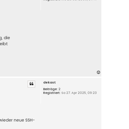
b
e
n
, die
eibt
N
a
dekast
c
h
Beiträge:
2
Registriert:
So 27. Apr 2025, 09:23
o
b
e
n
 wieder neue SSH-