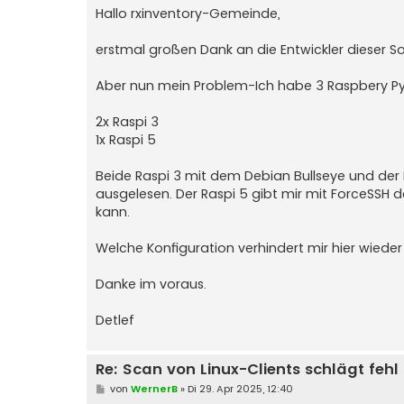
i
Hallo rxinventory-Gemeinde,
t
r
a
erstmal großen Dank an die Entwickler dieser 
g
Aber nun mein Problem-Ich habe 3 Raspbery Py
2x Raspi 3
1x Raspi 5
Beide Raspi 3 mit dem Debian Bullseye und de
ausgelesen. Der Raspi 5 gibt mir mit ForceSSH 
kann.
Welche Konfiguration verhindert mir hier wiede
Danke im voraus.
Detlef
Re: Scan von Linux-Clients schlägt fehl
B
von
WernerB
»
Di 29. Apr 2025, 12:40
e