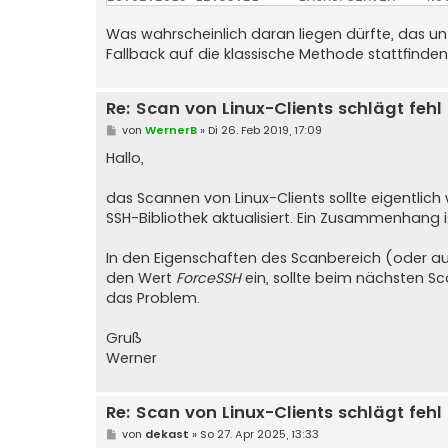
Was wahrscheinlich daran liegen dürfte, das un
Fallback auf die klassische Methode stattfinden
Re: Scan von Linux-Clients schlägt fehl
B
von
WernerB
»
Di 26. Feb 2019, 17:09
e
i
Hallo,
t
r
a
das Scannen von Linux-Clients sollte eigentli
g
SSH-Bibliothek aktualisiert. Ein Zusammenhang i
In den Eigenschaften des Scanbereich (oder au
den Wert
ForceSSH
ein, sollte beim nächsten S
das Problem.
Gruß
Werner
Re: Scan von Linux-Clients schlägt fehl
B
von
dekast
»
So 27. Apr 2025, 13:33
e