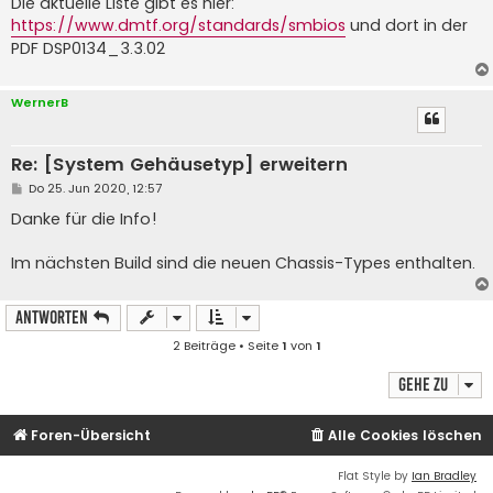
Die aktuelle Liste gibt es hier:
https://www.dmtf.org/standards/smbios
und dort in der
PDF DSP0134_3.3.02
WernerB
Re: [System Gehäusetyp] erweitern
B
Do 25. Jun 2020, 12:57
e
i
Danke für die Info!
t
r
a
Im nächsten Build sind die neuen Chassis-Types enthalten.
g
Antworten
2 Beiträge • Seite
1
von
1
Gehe zu
Foren-Übersicht
Alle Cookies löschen
Flat Style by
Ian Bradley