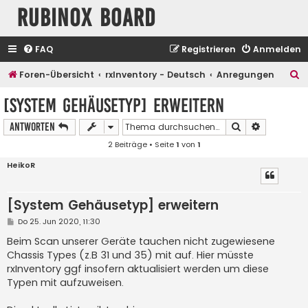
Rubinox Board
FAQ
Registrieren
Anmelden
S
Foren-Übersicht
rxInventory - Deutsch
Anregungen
u
[System Gehäusetyp] erweitern
c
Suche
Erweiterte
Antworten
h
2 Beiträge • Seite
1
von
1
e
HeikoR
[System Gehäusetyp] erweitern
B
Do 25. Jun 2020, 11:30
e
i
Beim Scan unserer Geräte tauchen nicht zugewiesene
t
Chassis Types (z.B 31 und 35) mit auf. Hier müsste
r
a
rxInventory ggf insofern aktualisiert werden um diese
g
Typen mit aufzuweisen.