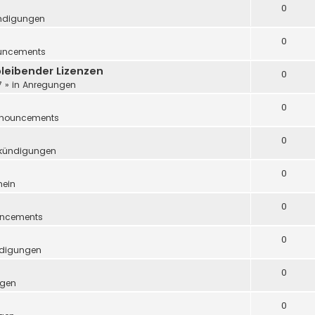
0
ndigungen
0
uncements
leibender Lizenzen
0
7
» in
Anregungen
0
nouncements
0
kündigungen
0
mein
0
ncements
0
digungen
0
ngen
0