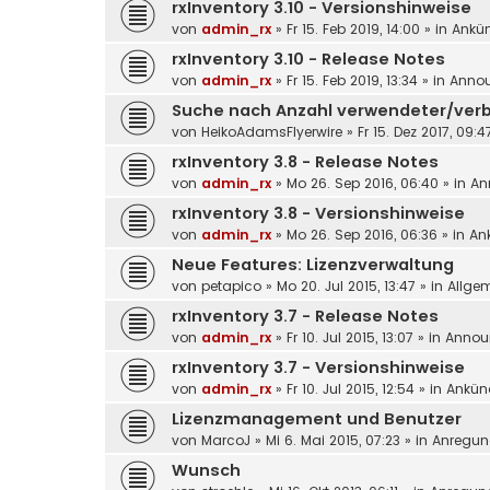
rxInventory 3.10 - Versionshinweise
von
admin_rx
»
Fr 15. Feb 2019, 14:00
» in
Ankü
rxInventory 3.10 - Release Notes
von
admin_rx
»
Fr 15. Feb 2019, 13:34
» in
Anno
Suche nach Anzahl verwendeter/verb
von
HeikoAdamsFlyerwire
»
Fr 15. Dez 2017, 09:4
rxInventory 3.8 - Release Notes
von
admin_rx
»
Mo 26. Sep 2016, 06:40
» in
An
rxInventory 3.8 - Versionshinweise
von
admin_rx
»
Mo 26. Sep 2016, 06:36
» in
An
Neue Features: Lizenzverwaltung
von
petapico
»
Mo 20. Jul 2015, 13:47
» in
Allge
rxInventory 3.7 - Release Notes
von
admin_rx
»
Fr 10. Jul 2015, 13:07
» in
Annou
rxInventory 3.7 - Versionshinweise
von
admin_rx
»
Fr 10. Jul 2015, 12:54
» in
Ankün
Lizenzmanagement und Benutzer
von
MarcoJ
»
Mi 6. Mai 2015, 07:23
» in
Anregu
Wunsch