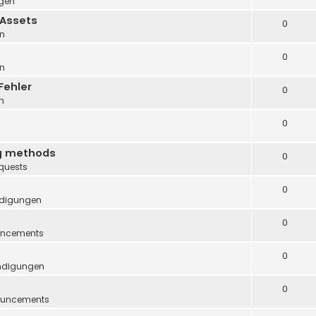
gen
 Assets
0
n
0
n
Fehler
0
n
0
ng methods
0
quests
0
digungen
0
ncements
0
ndigungen
0
uncements