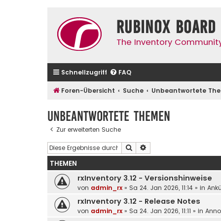
Rubinox Board
The Inventory Communit
Schnellzugriff
FAQ
Foren-Übersicht
Suche
Unbeantwortete Th
Unbeantwortete Themen
Zur erweiterten Suche
Suche
Erweiterte Suche
THEMEN
rxInventory 3.12 - Versionshinweise
von
admin_rx
»
Sa 24. Jan 2026, 11:14
» in
Ank
rxInventory 3.12 - Release Notes
von
admin_rx
»
Sa 24. Jan 2026, 11:11
» in
Anno