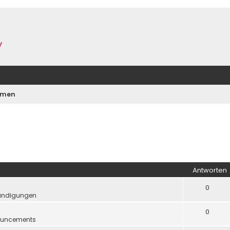
y
emen
Antworten
0
ündigungen
0
uncements