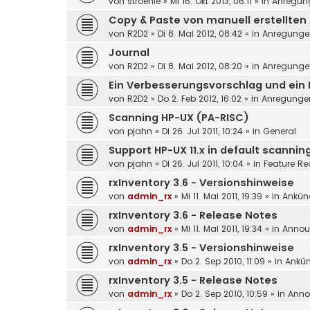
von
stroehle
»
Mi 16. Okt 2013, 06:11
» in
Anregun
Copy & Paste von manuell erstellten
von
R2D2
»
Di 8. Mai 2012, 08:42
» in
Anregunge
Journal
von
R2D2
»
Di 8. Mai 2012, 08:20
» in
Anregunge
Ein Verbesserungsvorschlag und ein 
von
R2D2
»
Do 2. Feb 2012, 16:02
» in
Anregunge
Scanning HP-UX (PA-RISC)
von
pjahn
»
Di 26. Jul 2011, 10:24
» in
General
Support HP-UX 11.x in default scanni
von
pjahn
»
Di 26. Jul 2011, 10:04
» in
Feature Re
rxInventory 3.6 - Versionshinweise
von
admin_rx
»
Mi 11. Mai 2011, 19:39
» in
Ankün
rxInventory 3.6 - Release Notes
von
admin_rx
»
Mi 11. Mai 2011, 19:34
» in
Annou
rxInventory 3.5 - Versionshinweise
von
admin_rx
»
Do 2. Sep 2010, 11:09
» in
Ankü
rxInventory 3.5 - Release Notes
von
admin_rx
»
Do 2. Sep 2010, 10:59
» in
Anno