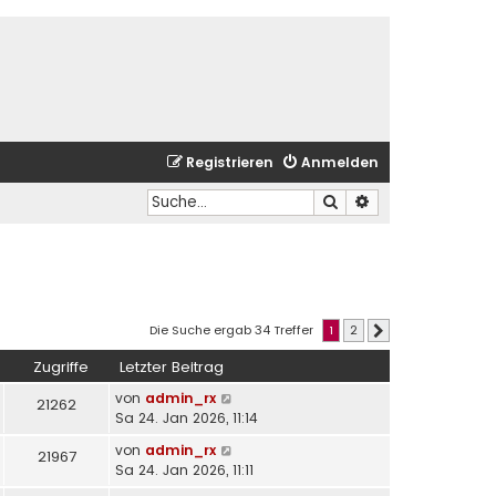
Registrieren
Anmelden
Suche
Erweiterte Suche
Die Suche ergab 34 Treffer
1
2
Nächste
Zugriffe
Letzter Beitrag
von
admin_rx
21262
Sa 24. Jan 2026, 11:14
von
admin_rx
21967
Sa 24. Jan 2026, 11:11